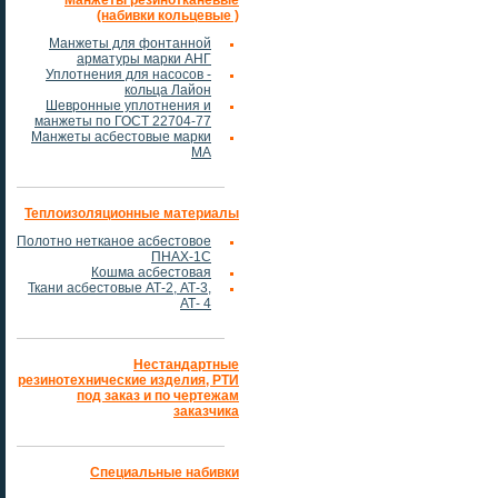
Манжеты резинотканевые
(набивки кольцевые )
Манжеты для фонтанной
арматуры марки АНГ
Уплотнения для насосов -
кольца Лайон
Шевронные уплотнения и
манжеты по ГОСТ 22704-77
Манжеты асбестовые марки
МА
Теплоизоляционные материалы
Полотно нетканое асбестовое
ПНАХ-1С
Кошма асбестовая
Ткани асбестовые АТ-2, АТ-3,
АТ- 4
Нестандартные
резинотехнические изделия, РТИ
под заказ и по чертежам
заказчика
Специальные набивки