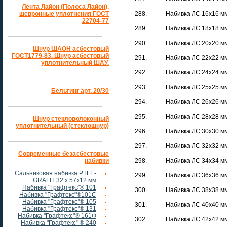
Лента Лайон (Полоса Лайон),
шевронные уплотнения ГОСТ
288.
Набивка ЛС 16х16 м
22704-77
289.
Набивка ЛС 18х18 м
290.
Набивка ЛС 20х20 м
Шнур ШАОН асбестовый
ГОСТ1779-83. Шнур асбестовый
291.
Набивка ЛС 22х22 м
уплотнительный ШАУ.
292.
Набивка ЛС 24х24 м
293.
Набивка ЛС 25х25 м
Бельтинг арт. 20/30
294.
Набивка ЛС 26х26 м
295.
Набивка ЛС 28х28 м
Шнур стекловолоконный
уплотнительный (стеклошнур)
296.
Набивка ЛС 30х30 м
297.
Набивка ЛС 32х32 м
Современные безасбестовые
набивки
298.
Набивка ЛС 34х34 м
Сальниковая набивка PTFE-
299.
Набивка ЛС 36х36 м
GRAFIT 32 х 57х12 мм
Набивка "Графтекс"® 101
300.
Набивка ЛС 38х38 м
Набивка "Графтекс"®101С
Набивка "Графтекс"® 105
301.
Набивка ЛС 40х40 м
Набивка "Графтекс"® 131
Набивка "Графтекс"® 161Ф
302.
Набивка ЛС 42х42 м
Набивка "Графтекс" ® 240