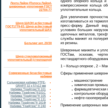
одного опорного кольца и
Лента Лайон (Полоса Лайон),
компрессионное кольца об
шевронные уплотнения ГОСТ
уплотнительные кольца.
22704-77
Для увеличения прочностн
изготавливаться из термоп
Шнур ШАОН асбестовый
пресс-форму. Данный ви
ГОСТ1779-83. Шнур асбестовый
условиях больших нагрузок
уплотнительный ШАУ.
щелочных металлов, трехфт
службы манжет из полиурет
из резины.
Бельтинг арт. 20/30
Шевронные манжеты и уплот
ГОСТам, эскизам, черт
Шнур стекловолоконный
нестандартного оборудован
уплотнительный (стеклошнур)
1 – Кольцо опорное , 2 – М
Сферы применения шевронн
Современные безасбестовые
набивки
машиностроение
Сальниковая набивка PTFE-
химическая промы
GRAFIT 32 х 57х12 мм
фармацевтическая
Набивка "Графтекс"® 101
Набивка "Графтекс"®101С
контрольное обору
Набивка "Графтекс"® 105
нефте-газоперера
Набивка "Графтекс"® 131
Набивка "Графтекс"® 161Ф
Применение шевронных ман
Набивка "Графтекс" ® 240