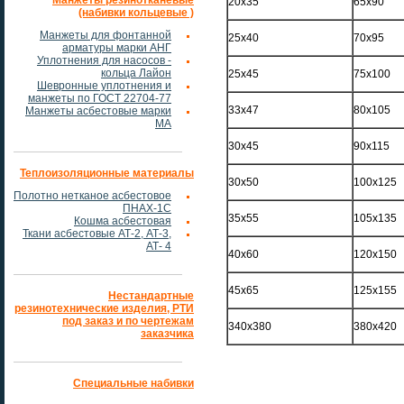
Манжеты резинотканевые
20х35
65х90
(набивки кольцевые )
Манжеты для фонтанной
25х40
70х95
арматуры марки АНГ
Уплотнения для насосов -
кольца Лайон
25х45
75х100
Шевронные уплотнения и
манжеты по ГОСТ 22704-77
33х47
80х105
Манжеты асбестовые марки
МА
30х45
90х115
Теплоизоляционные материалы
30х50
100х125
Полотно нетканое асбестовое
ПНАХ-1С
35х55
105х135
Кошма асбестовая
Ткани асбестовые АТ-2, АТ-3,
АТ- 4
40х60
120х150
45х65
125х155
Нестандартные
резинотехнические изделия, РТИ
под заказ и по чертежам
340х380
380х420
заказчика
Специальные набивки