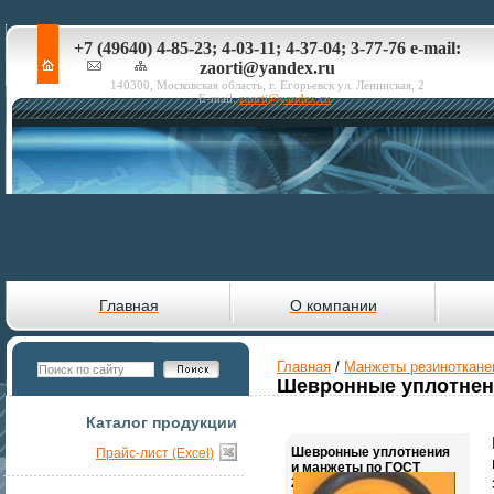
+7 (49640) 4-85-23; 4-03-11; 4-37-04; 3-77-76 e-mail:
zaorti@yandex.ru
140300, Московская область, г. Егорьевск ул. Ленинская, 2
E-mail:
zaorti@yandex.ru
Главная
О компании
Главная
/
Манжеты резинотканев
Шевронные уплотнени
Каталог продукции
Шевронные уплотнения
Прайс-лист (Excel)
и манжеты по ГОСТ
22704-77