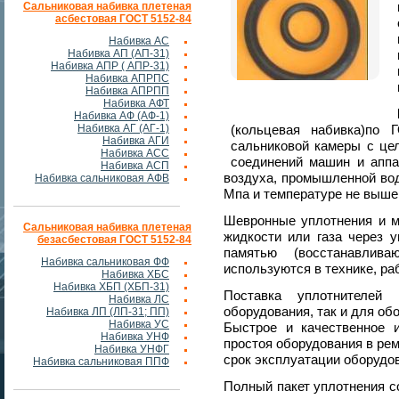
Сальниковая набивка плетеная
асбестовая ГОСТ 5152-84
Набивка АС
Набивка АП (АП-31)
Набивка АПР ( АПР-31)
Набивка АПРПС
Набивка АПРПП
Набивка АФТ
Набивка АФ (АФ-1)
Набивка АГ (АГ-1)
(кольцевая набивка)по 
Набивка АГИ
сальниковой камеры с це
Набивка АСС
соединений машин и аппа
Набивка АСП
воздуха, промышленной вод
Набивка сальниковая АФВ
Мпа и температуре не выше
Шевронные уплотнения и м
Сальниковая набивка плетеная
жидкости или газа через 
безасбестовая ГОСТ 5152-84
памятью (восстанавлива
Набивка сальниковая ФФ
используются в технике, р
Набивка ХБС
Набивка ХБП (ХБП-31)
Поставка уплотнителей
Набивка ЛС
оборудования, так и для об
Набивка ЛП (ЛП-31; ПП)
Набивка УС
Быстрое и качественное 
Набивка УНФ
простоя оборудования в рем
Набивка УНФГ
срок эксплуатации оборудо
Набивка сальниковая ППФ
Полный пакет уплотнения с