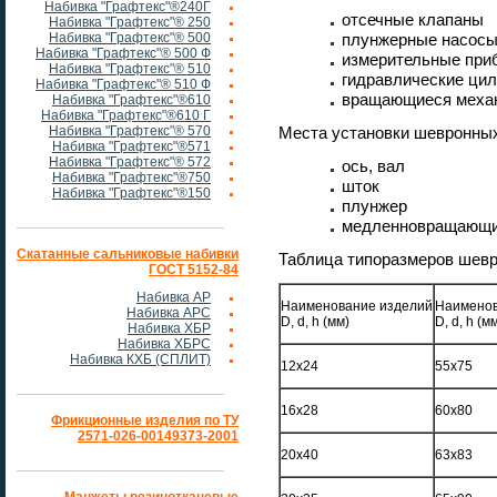
Набивка "Графтекс"®240Г
отсечные клапаны
Набивка "Графтекс"® 250
Набивка "Графтекс"® 500
плунжерные насос
Набивка "Графтекс"® 500 Ф
измерительные при
Набивка "Графтекс"® 510
гидравлические ци
Набивка "Графтекс"® 510 Ф
вращающиеся меха
Набивка "Графтекс"®610
Набивка "Графтекс"®610 Г
Набивка "Графтекс"® 570
Места установки шевронных
Набивка "Графтекс"®571
Набивка "Графтекс"® 572
ось, вал
Набивка "Графтекс"®750
шток
Набивка "Графтекс"®150
плунжер
медленновращающи
Скатанные сальниковые набивки
Таблица типоразмеров шев
ГОСТ 5152-84
Набивка АР
Наименование изделий
Наименов
Набивка АРС
D, d, h (мм)
D, d, h (м
Набивка ХБР
Набивка ХБРС
Набивка КХБ (СПЛИТ)
12х24
55х75
16х28
60х80
Фрикционные изделия по ТУ
2571-026-00149373-2001
20х40
63х83