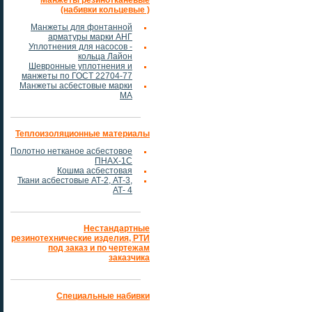
Манжеты резинотканевые
(набивки кольцевые )
Манжеты для фонтанной
арматуры марки АНГ
Уплотнения для насосов -
кольца Лайон
Шевронные уплотнения и
манжеты по ГОСТ 22704-77
Манжеты асбестовые марки
МА
Теплоизоляционные материалы
Полотно нетканое асбестовое
ПНАХ-1С
Кошма асбестовая
Ткани асбестовые АТ-2, АТ-3,
АТ- 4
Нестандартные
резинотехнические изделия, РТИ
под заказ и по чертежам
заказчика
Специальные набивки