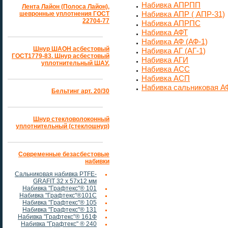
Набивка АПРПП
Лента Лайон (Полоса Лайон),
Набивка АПР ( АПР-31)
шевронные уплотнения ГОСТ
22704-77
Набивка АПРПС
Набивка АФТ
Набивка АФ (АФ-1)
Шнур ШАОН асбестовый
Набивка АГ (АГ-1)
ГОСТ1779-83. Шнур асбестовый
Набивка АГИ
уплотнительный ШАУ.
Набивка АСС
Набивка АСП
Набивка сальниковая А
Бельтинг арт. 20/30
Шнур стекловолоконный
уплотнительный (стеклошнур)
Современные безасбестовые
набивки
Сальниковая набивка PTFE-
GRAFIT 32 х 57х12 мм
Набивка "Графтекс"® 101
Набивка "Графтекс"®101С
Набивка "Графтекс"® 105
Набивка "Графтекс"® 131
Набивка "Графтекс"® 161Ф
Набивка "Графтекс" ® 240