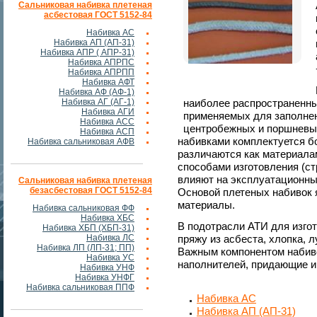
Сальниковая набивка плетеная
асбестовая ГОСТ 5152-84
Набивка АС
Набивка АП (АП-31)
Набивка АПР ( АПР-31)
Набивка АПРПС
Набивка АПРПП
Набивка АФТ
Набивка АФ (АФ-1)
Набивка АГ (АГ-1)
наиболее распространенны
Набивка АГИ
применяемых для заполнен
Набивка АСС
центробежных и поршневых
Набивка АСП
набивками комплектуется б
Набивка сальниковая АФВ
различаются как материалам
способами изготовления (ст
влияют на эксплуатационны
Сальниковая набивка плетеная
безасбестовая ГОСТ 5152-84
Основой плетеных набивок
материалы.
Набивка сальниковая ФФ
Набивка ХБС
В подотрасли АТИ для изго
Набивка ХБП (ХБП-31)
Набивка ЛС
пряжу из асбеста, хлопка, 
Набивка ЛП (ЛП-31; ПП)
Важным компонентом набиво
Набивка УС
наполнителей, придающие и
Набивка УНФ
Набивка УНФГ
Набивка сальниковая ППФ
Набивка АС
Набивка АП (АП-31)