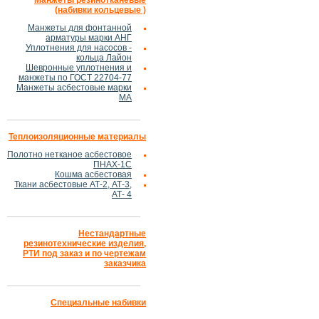
Манжеты резинотканевые
(набивки кольцевые )
Манжеты для фонтанной
арматуры марки АНГ
Уплотнения для насосов -
кольца Лайон
Шевронные уплотнения и
манжеты по ГОСТ 22704-77
Манжеты асбестовые марки
МА
Теплоизоляционные материалы
Полотно нетканое асбестовое
ПНАХ-1С
Кошма асбестовая
Ткани асбестовые АТ-2, АТ-3,
АТ- 4
Нестандартные
резинотехнические изделия,
РТИ под заказ и по чертежам
заказчика
Специальные набивки