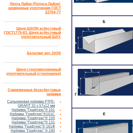
Лента Лайон (Полоса Лайон),
шевронные уплотнения ГОСТ
22704-77
Б
Шнур ШАОН асбестовый
ГОСТ1779-83. Шнур асбестовый
уплотнительный ШАУ.
Бельтинг арт. 20/30
Шнур стекловолоконный
уплотнительный (стеклошнур)
Современные безасбестовые
набивки
Г
Сальниковая набивка PTFE-
GRAFIT 32 х 57х12 мм
Набивка "Графтекс"® 101
Набивка "Графтекс"®101С
Е
Набивка "Графтекс"® 105
Набивка "Графтекс"® 131
Набивка "Графтекс"® 161Ф
Набивка "Графтекс" ® 240