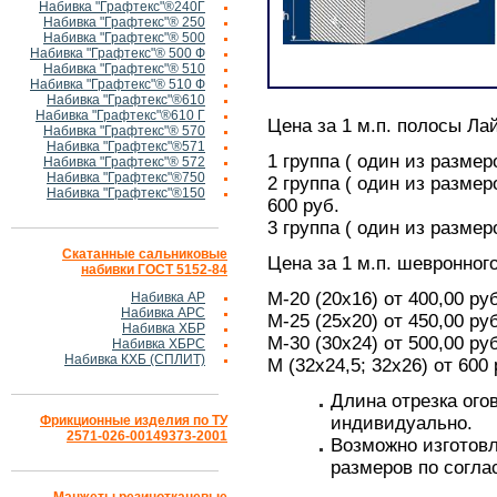
Набивка "Графтекс"®240Г
Набивка "Графтекс"® 250
Набивка "Графтекс"® 500
Набивка "Графтекс"® 500 Ф
Набивка "Графтекс"® 510
Набивка "Графтекс"® 510 Ф
Набивка "Графтекс"®610
Набивка "Графтекс"®610 Г
Цена за
1 м
.п. полосы Лай
Набивка "Графтекс"® 570
Набивка "Графтекс"®571
1 группа ( один из разме
Набивка "Графтекс"® 572
Набивка "Графтекс"®750
2 группа ( один из размер
Набивка "Графтекс"®150
600 руб.
3 группа ( один из размер
Скатанные сальниковые
Цена за
1 м
.п. шевронного
набивки ГОСТ 5152-84
М-20 (20х16) от 400,00 ру
Набивка АР
Набивка АРС
М-25 (25х20) от 450,00 ру
Набивка ХБР
М-30 (30х24) от 500,00 ру
Набивка ХБРС
Набивка КХБ (СПЛИТ)
М (32х24,5; 32х26) от 600 
Длина отрезка ог
Фрикционные изделия по ТУ
индивидуально.
2571-026-00149373-2001
Возможно изготов
размеров по согл